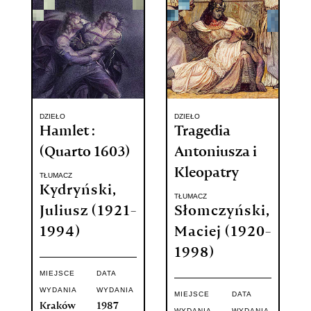
DZIEŁO
DZIEŁO
Hamlet :
Tragedia
(Quarto 1603)
Antoniusza i
Kleopatry
TŁUMACZ
Kydryński,
TŁUMACZ
Juliusz (1921-
Słomczyński,
1994)
Maciej (1920-
1998)
MIEJSCE
DATA
WYDANIA
WYDANIA
MIEJSCE
DATA
Kraków
1987
WYDANIA
WYDANIA