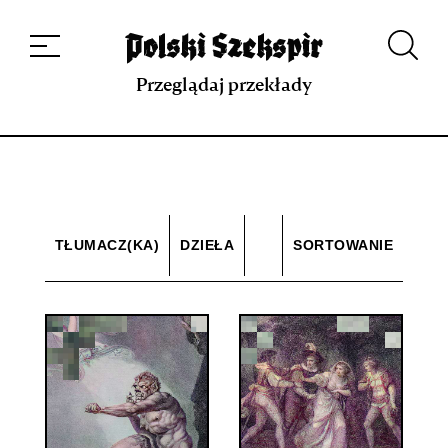
Dzieła
Tłumaczki i tłumacze
Przekłady
Multimedia
Debiuty
O
projekcie
Zespół
Kontakt
Indeks strony
Aplikacja
Repozytorium XIX w.
Przeglądaj przekłady
TŁUMACZ(KA)
DZIEŁA
SORTOWANIE