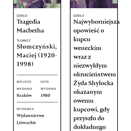
DZIEŁO
DZIEŁO
Tragedia
Najwyborniejsza
Macbetha
opowieść o
kupcu
TŁUMACZ
Słomczyński,
weneckim
Maciej (1920-
wraz z
1998)
niezwykłym
okrucieństwem
MIEJSCE
DATA
Żyda Shylocka
WYDANIA
WYDANIA
okazanym
Kraków
1980
owemu
kupcowi, gdy
WYDAWCA
Wydawnictwo
przyszło do
Literackie
dokładnego