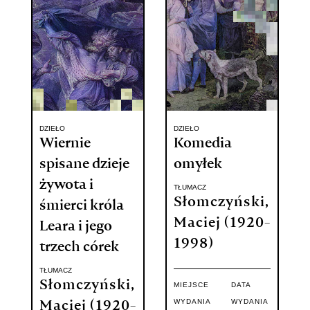
WYDAWCA
Wydawnictwo
Literackie
DZIEŁO
DZIEŁO
Wiernie
Komedia
spisane dzieje
omyłek
żywota i
TŁUMACZ
Słomczyński,
śmierci króla
Maciej (1920-
Leara i jego
1998)
trzech córek
TŁUMACZ
Słomczyński,
MIEJSCE
DATA
WYDANIA
WYDANIA
Maciej (1920-