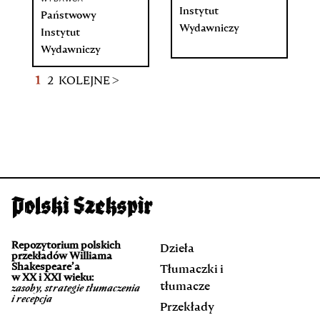
Instytut
Państwowy
Wydawniczy
Instytut
Wydawniczy
1
2
KOLEJNE >
Repozytorium polskich
Dzieła
przekładów Williama
Shakespeare’a
Tłumaczki i
w XX i XXI wieku:
tłumacze
zasoby, strategie tłumaczenia
i recepcja
Przekłady