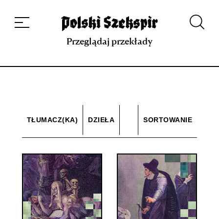
Dzieła
Tłumaczki i tłumacze
Przekłady
Multimedia
Debiuty
O
projekcie
Zespół
Kontakt
Indeks strony
Aplikacja
Repozytorium XIX w.
Przeglądaj przekłady
TŁUMACZ(KA)
DZIEŁA
SORTOWANIE