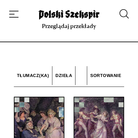
Dzieła
Tłumaczki i tłumacze
Przekłady
Multimedia
Debiuty
O
projekcie
Zespół
Kontakt
Indeks strony
Aplikacja
Repozytorium XIX w.
Przeglądaj przekłady
TŁUMACZ(KA)
DZIEŁA
SORTOWANIE