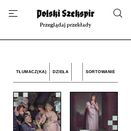
Dzieła
Tłumaczki i tłumacze
Przekłady
Multimedia
Debiuty
O
projekcie
Zespół
Kontakt
Indeks strony
Aplikacja
Repozytorium XIX w.
Przeglądaj przekłady
TŁUMACZ(KA)
DZIEŁA
SORTOWANIE