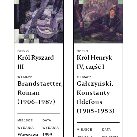
DZIEŁO
DZIEŁO
Król Ryszard
Król Henryk
III
IV, część I
TŁUMACZ
TŁUMACZ
Brandstaetter,
Gałczyński,
Roman
Konstanty
(1906-1987)
Ildefons
(1905-1953)
MIEJSCE
DATA
WYDANIA
WYDANIA
MIEJSCE
DATA
Warszawa
1999
WYDANIA
WYDANIA