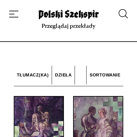
Dzieła
Tłumaczki i tłumacze
Przekłady
Multimedia
Debiuty
O
projekcie
Zespół
Kontakt
Indeks strony
Aplikacja
Repozytorium XIX w.
Przeglądaj przekłady
TŁUMACZ(KA)
DZIEŁA
SORTOWANIE