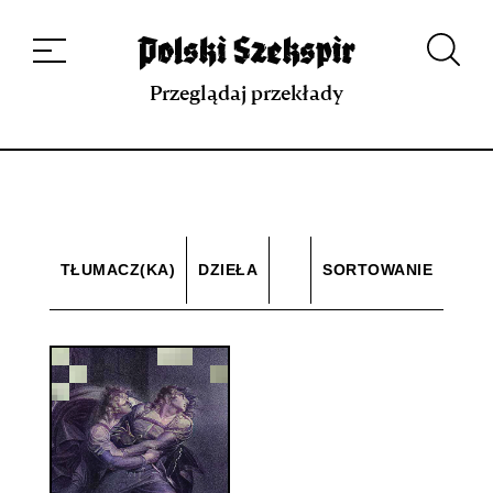
Dzieła
Tłumaczki i tłumacze
Przekłady
Multimedia
Debiuty
O
projekcie
Zespół
Kontakt
Indeks strony
Aplikacja
Repozytorium XIX w.
Przeglądaj przekłady
TŁUMACZ(KA)
DZIEŁA
SORTOWANIE