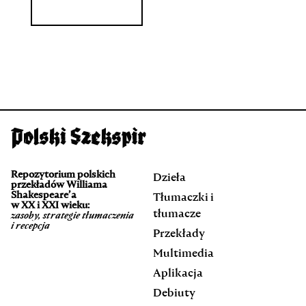
Repozytorium polskich
Dzieła
przekładów Williama
Shakespeare’a
Tłumaczki i
w XX i XXI wieku:
tłumacze
zasoby, strategie tłumaczenia
i recepcja
Przekłady
Multimedia
Aplikacja
Debiuty