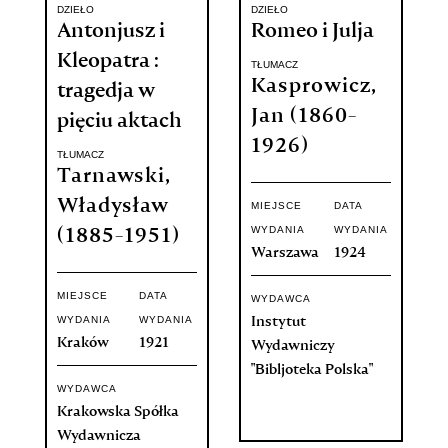
DZIEŁO
DZIEŁO
Antonjusz i
Romeo i Julja
Kleopatra :
TŁUMACZ
Kasprowicz,
tragedja w
Jan (1860-
pięciu aktach
1926)
TŁUMACZ
Tarnawski,
Władysław
MIEJSCE
DATA
WYDANIA
WYDANIA
(1885-1951)
Warszawa
1924
MIEJSCE
DATA
WYDAWCA
WYDANIA
WYDANIA
Instytut
Kraków
1921
Wydawniczy
"Bibljoteka Polska"
WYDAWCA
Krakowska Spółka
Wydawnicza