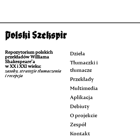
Repozytorium polskich
Dzieła
przekładów Williama
Shakespeare’a
Tłumaczki i
w XX i XXI wieku:
tłumacze
zasoby, strategie tłumaczenia
i recepcja
Przekłady
Multimedia
Aplikacja
Debiuty
O projekcie
Zespół
Kontakt