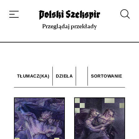
Dzieła
Tłumaczki i tłumacze
Przekłady
Multimedia
Debiuty
O
projekcie
Zespół
Kontakt
Indeks strony
Aplikacja
Repozytorium XIX w.
Przeglądaj przekłady
TŁUMACZ(KA)
DZIEŁA
SORTOWANIE