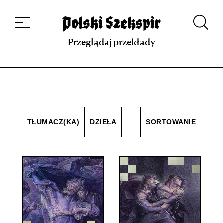
Dzieła
Tłumaczki i tłumacze
Przekłady
Multimedia
Debiuty
O
projekcie
Zespół
Kontakt
Indeks strony
Aplikacja
Repozytorium XIX w.
Przeglądaj przekłady
TŁUMACZ(KA)
DZIEŁA
SORTOWANIE