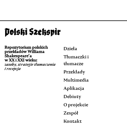
Repozytorium polskich
Dzieła
przekładów Williama
Shakespeare’a
Tłumaczki i
w XX i XXI wieku:
tłumacze
zasoby, strategie tłumaczenia
i recepcja
Przekłady
Multimedia
Aplikacja
Debiuty
O projekcie
Zespół
Kontakt