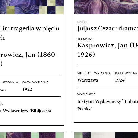
DZIEŁO
Lir : tragedja w pięciu
Juljusz Cezar : drama
ch
TŁUMACZ
Kasprowicz, Jan (1
rowicz, Jan (1860-
1926)
)
MIEJSCE WYDANIA
DATA WYDAN
Warszawa
1924
E WYDANIA
DATA WYDANIA
awa
1922
WYDAWCA
Instytut Wydawniczy "Bibljot
CA
Polska"
t Wydawniczy "Bibljoteka