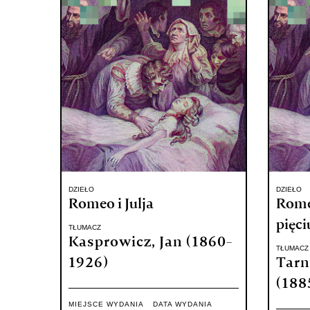
DZIEŁO
DZIEŁO
Romeo i Julja
Romeo
pięci
TŁUMACZ
Kasprowicz, Jan (1860-
TŁUMACZ
1926)
Tarn
(188
MIEJSCE WYDANIA
DATA WYDANIA