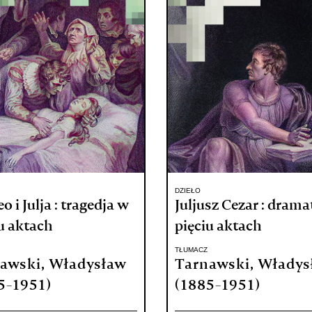
DZIEŁO
 i Julja : tragedja w
Juljusz Cezar : drama
u aktach
pięciu aktach
TŁUMACZ
awski, Władysław
Tarnawski, Władys
5-1951)
(1885-1951)