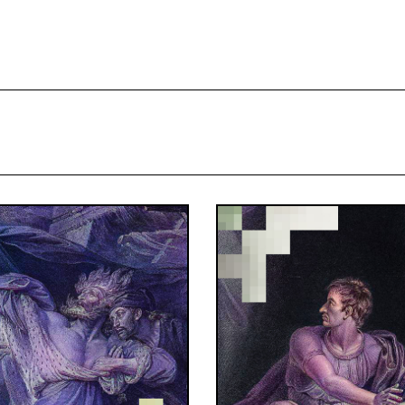
projekcie
Zespół
Kontakt
Indeks strony
Aplikacja
Repozytoriu