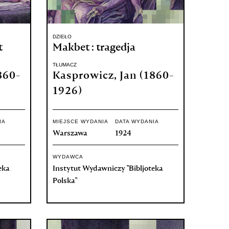
DZIEŁO
t
Makbet : tragedja
TŁUMACZ
860-
Kasprowicz, Jan (1860-
1926)
IA
MIEJSCE WYDANIA
DATA WYDANIA
Warszawa
1924
WYDAWCA
eka
Instytut Wydawniczy "Bibljoteka
Polska"