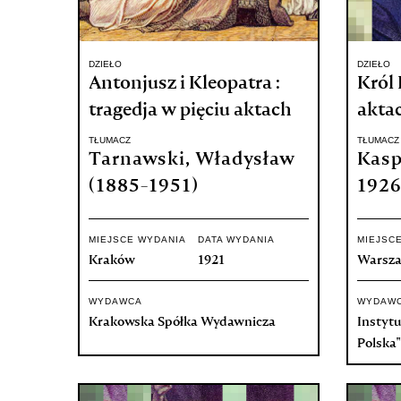
DZIEŁO
DZIEŁO
Antonjusz i Kleopatra :
Król 
tragedja w pięciu aktach
akta
TŁUMACZ
TŁUMACZ
Tarnawski, Władysław
Kasp
(1885-1951)
1926
MIEJSCE WYDANIA
DATA WYDANIA
MIEJSC
Kraków
1921
Warsz
WYDAWCA
WYDAW
Krakowska Spółka Wydawnicza
Instytu
Polska"