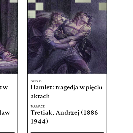
DZIEŁO
t w
Hamlet : tragedja w pięciu
aktach
TŁUMACZ
ław
Tretiak, Andrzej (1886-
1944)