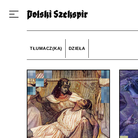
Dzieła
Tłumaczki i tłumacze
Przekłady
Multimedia
Debiuty
O 
TŁUMACZ(KA)
DZIEŁA