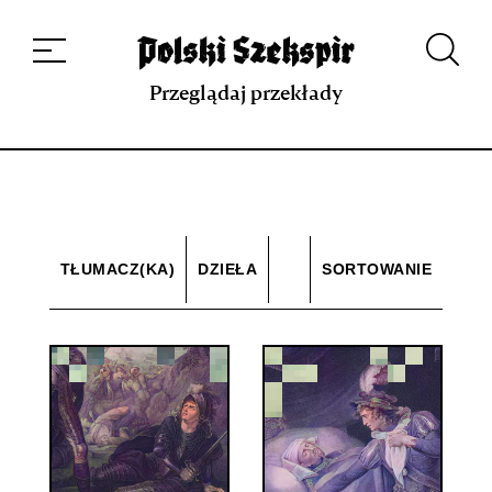
Dzieła
Tłumaczki i tłumacze
Przekłady
Multimedia
Debiuty
O
projekcie
Zespół
Kontakt
Indeks strony
Aplikacja
Repozytorium XIX w.
Przeglądaj przekłady
TŁUMACZ(KA)
DZIEŁA
SORTOWANIE