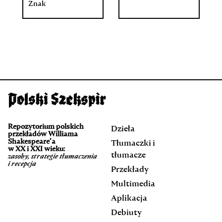
Znak
Repozytorium polskich
Dzieła
przekładów Williama
Shakespeare’a
Tłumaczki i
w XX i XXI wieku:
tłumacze
zasoby, strategie tłumaczenia
i recepcja
Przekłady
Multimedia
Aplikacja
Debiuty