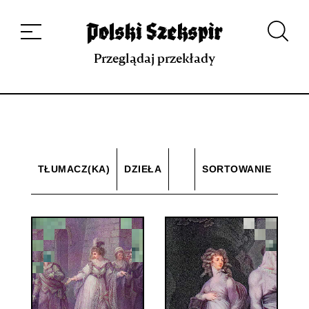
Dzieła
Tłumaczki i tłumacze
Przekłady
Multimedia
Debiuty
O
projekcie
Zespół
Kontakt
Indeks strony
Aplikacja
Repozytorium XIX w.
Przeglądaj przekłady
TŁUMACZ(KA)
DZIEŁA
SORTOWANIE