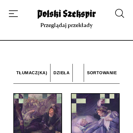
Dzieła
Tłumaczki i tłumacze
Przekłady
Multimedia
Debiuty
O
projekcie
Zespół
Kontakt
Indeks strony
Aplikacja
Repozytorium XIX w.
Przeglądaj przekłady
TŁUMACZ(KA)
DZIEŁA
SORTOWANIE