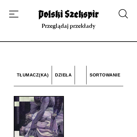
Dzieła
Tłumaczki i tłumacze
Przekłady
Multimedia
Debiuty
O
projekcie
Zespół
Kontakt
Indeks strony
Aplikacja
Repozytorium XIX w.
Przeglądaj przekłady
TŁUMACZ(KA)
DZIEŁA
SORTOWANIE