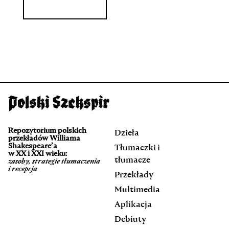
Repozytorium polskich
Dzieła
przekładów Williama
Shakespeare’a
Tłumaczki i
w XX i XXI wieku:
tłumacze
zasoby, strategie tłumaczenia
i recepcja
Przekłady
Multimedia
Aplikacja
Debiuty