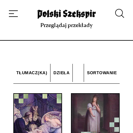
Dzieła
Tłumaczki i tłumacze
Przekłady
Multimedia
Debiuty
O
projekcie
Zespół
Kontakt
Indeks strony
Aplikacja
Repozytorium XIX w.
Przeglądaj przekłady
TŁUMACZ(KA)
DZIEŁA
SORTOWANIE