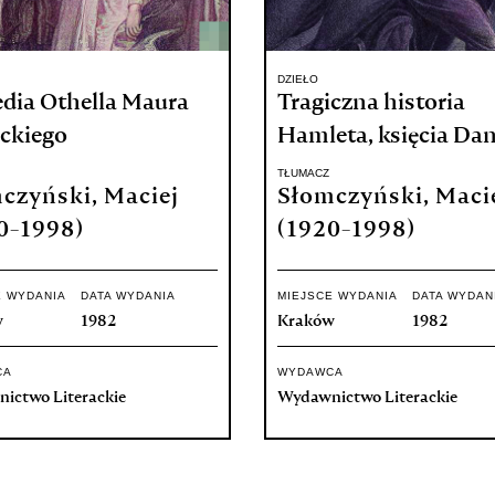
DZIEŁO
edia Othella Maura
Tragiczna historia
ckiego
Hamleta, księcia Dan
TŁUMACZ
czyński, Maciej
Słomczyński, Maci
0-1998)
(1920-1998)
E WYDANIA
DATA WYDANIA
MIEJSCE WYDANIA
DATA WYDAN
w
1982
Kraków
1982
CA
WYDAWCA
ictwo Literackie
Wydawnictwo Literackie