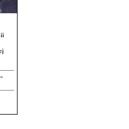
ii
ej
IA