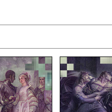
projekcie
Zespół
Kontakt
Indeks strony
Aplikacja
Repozytoriu