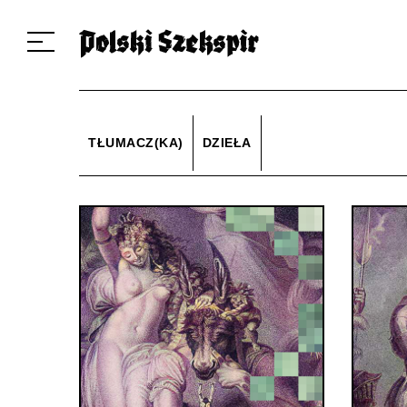
Dzieła
Tłumaczki i tłumacze
Przekłady
Multimedia
Debiuty
O 
TŁUMACZ(KA)
DZIEŁA