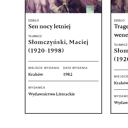
DZIEŁO
DZIEŁO
Sen nocy letniej
Trag
wene
TŁUMACZ
Słomczyński, Maciej
TŁUMACZ
(1920-1998)
Słom
(192
MIEJSCE WYDANIA
DATA WYDANIA
Kraków
1982
MIEJSC
Krakó
WYDAWCA
Wydawnictwo Literackie
WYDAW
Wydawn