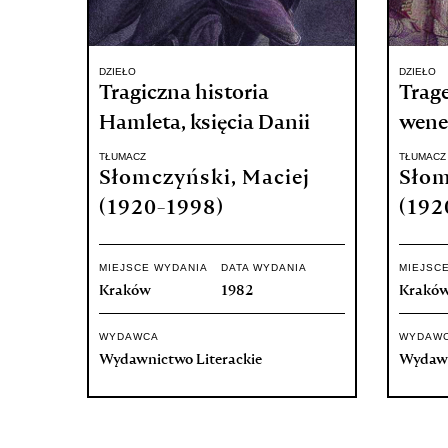
DZIEŁO
DZIEŁO
Tragiczna historia
Trag
Hamleta, księcia Danii
wene
TŁUMACZ
TŁUMACZ
Słomczyński, Maciej
Słom
(1920-1998)
(192
MIEJSCE WYDANIA
DATA WYDANIA
MIEJSC
Kraków
1982
Krakó
WYDAWCA
WYDAW
Wydawnictwo Literackie
Wydawn