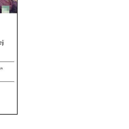
ej
IA