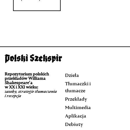
Repozytorium polskich
Dzieła
przekładów Williama
Shakespeare’a
Tłumaczki i
w XX i XXI wieku:
tłumacze
zasoby, strategie tłumaczenia
i recepcja
Przekłady
Multimedia
Aplikacja
Debiuty