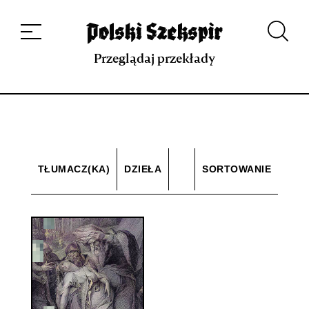
Dzieła
Tłumaczki i tłumacze
Przekłady
Multimedia
Debiuty
O
projekcie
Zespół
Kontakt
Indeks strony
Aplikacja
Repozytorium XIX w.
Przeglądaj przekłady
TŁUMACZ(KA)
DZIEŁA
SORTOWANIE