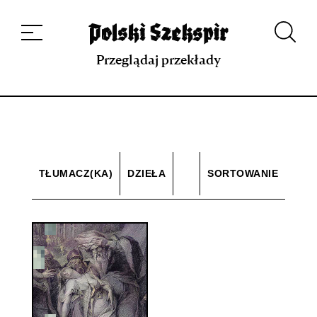
Dzieła
Tłumaczki i tłumacze
Przekłady
Multimedia
Debiuty
O
projekcie
Zespół
Kontakt
Indeks strony
Aplikacja
Repozytorium XIX w.
Przeglądaj przekłady
TŁUMACZ(KA)
DZIEŁA
SORTOWANIE