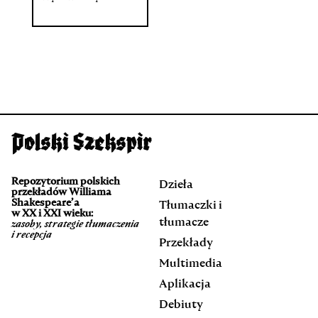
Repozytorium polskich
Dzieła
przekładów Williama
Shakespeare’a
Tłumaczki i
w XX i XXI wieku:
tłumacze
zasoby, strategie tłumaczenia
i recepcja
Przekłady
Multimedia
Aplikacja
Debiuty