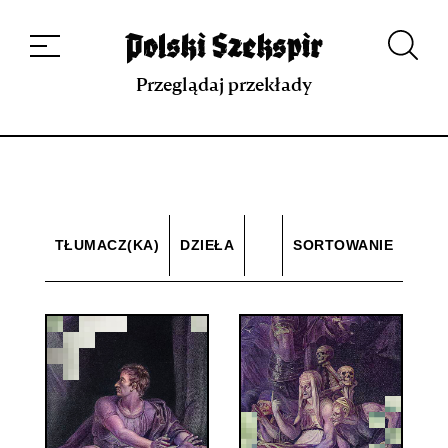
Dzieła
Tłumaczki i tłumacze
Przekłady
Multimedia
Debiuty
O
projekcie
Zespół
Kontakt
Indeks strony
Aplikacja
Repozytorium XIX w.
Przeglądaj przekłady
TŁUMACZ(KA)
DZIEŁA
SORTOWANIE