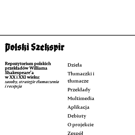
Repozytorium polskich
Dzieła
przekładów Williama
Shakespeare’a
Tłumaczki i
w XX i XXI wieku:
tłumacze
zasoby, strategie tłumaczenia
i recepcja
Przekłady
Multimedia
Aplikacja
Debiuty
O projekcie
Zespół