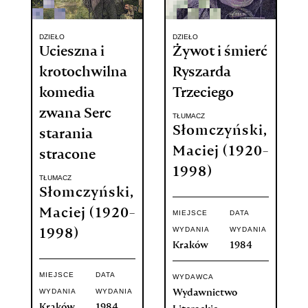
DZIEŁO
DZIEŁO
Ucieszna i
Żywot i śmierć
krotochwilna
Ryszarda
komedia
Trzeciego
zwana Serc
TŁUMACZ
Słomczyński,
starania
Maciej (1920-
stracone
1998)
TŁUMACZ
Słomczyński,
Maciej (1920-
MIEJSCE
DATA
WYDANIA
WYDANIA
1998)
Kraków
1984
MIEJSCE
DATA
WYDAWCA
WYDANIA
WYDANIA
Wydawnictwo
Kraków
1984