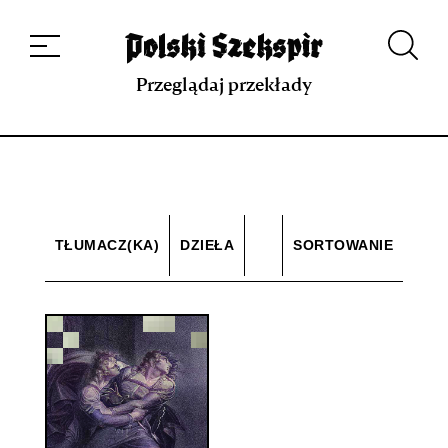
Dzieła
Tłumaczki i tłumacze
Przekłady
Multimedia
Debiuty
O
projekcie
Zespół
Kontakt
Indeks strony
Aplikacja
Repozytorium XIX w.
Przeglądaj przekłady
TŁUMACZ(KA)
DZIEŁA
SORTOWANIE