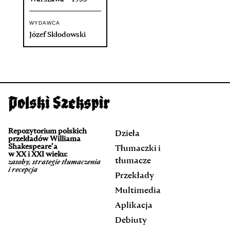
WYDAWCA
Józef Skłodowski
Repozytorium polskich
Dzieła
przekładów Williama
Shakespeare’a
Tłumaczki i
w XX i XXI wieku:
tłumacze
zasoby, strategie tłumaczenia
i recepcja
Przekłady
Multimedia
Aplikacja
Debiuty