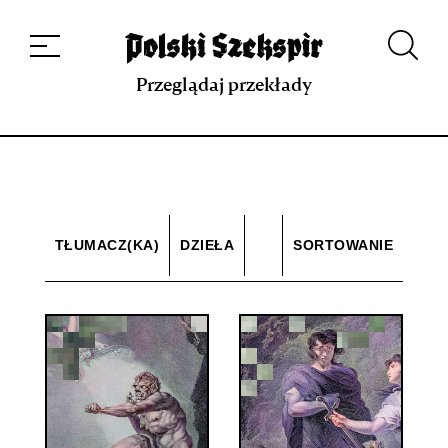
Dzieła
Tłumaczki i tłumacze
Przekłady
Multimedia
Debiuty
O
projekcie
Zespół
Kontakt
Indeks strony
Aplikacja
Repozytorium XIX w.
Przeglądaj przekłady
TŁUMACZ(KA)
DZIEŁA
SORTOWANIE