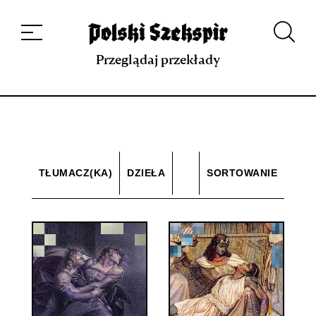
Dzieła
Tłumaczki i tłumacze
Przekłady
Multimedia
Debiuty
O
projekcie
Zespół
Kontakt
Indeks strony
Aplikacja
Repozytorium XIX w.
Przeglądaj przekłady
TŁUMACZ(KA)
DZIEŁA
SORTOWANIE