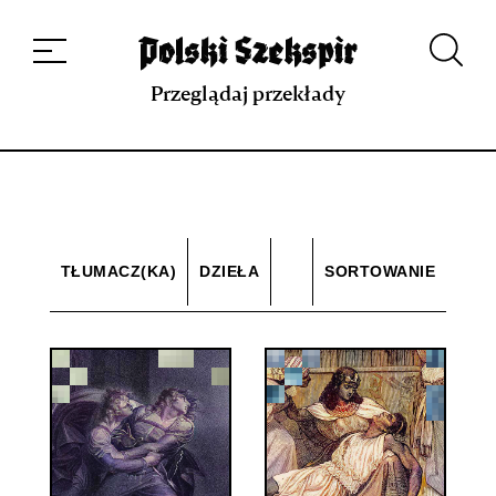
Dzieła
Tłumaczki i tłumacze
Przekłady
Multimedia
Debiuty
O
projekcie
Zespół
Kontakt
Indeks strony
Aplikacja
Repozytorium XIX w.
Przeglądaj przekłady
TŁUMACZ(KA)
DZIEŁA
SORTOWANIE