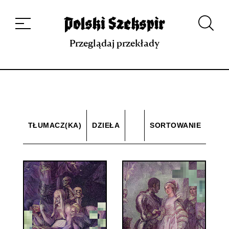
Dzieła
Tłumaczki i tłumacze
Przekłady
Multimedia
Debiuty
O
projekcie
Zespół
Kontakt
Indeks strony
Aplikacja
Repozytorium XIX w.
Przeglądaj przekłady
TŁUMACZ(KA)
DZIEŁA
SORTOWANIE