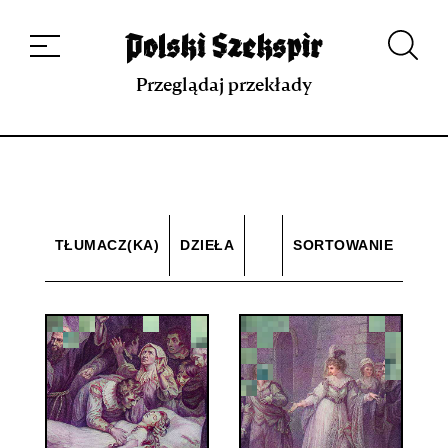
Dzieła
Tłumaczki i tłumacze
Przekłady
Multimedia
Debiuty
O
projekcie
Zespół
Kontakt
Indeks strony
Aplikacja
Repozytorium XIX w.
Przeglądaj przekłady
TŁUMACZ(KA)
DZIEŁA
SORTOWANIE