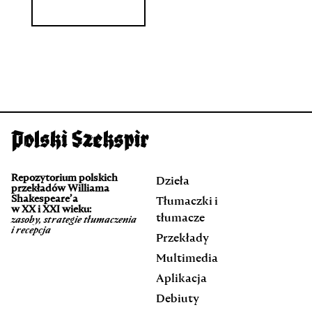
Repozytorium polskich
Dzieła
przekładów Williama
Shakespeare’a
Tłumaczki i
w XX i XXI wieku:
tłumacze
zasoby, strategie tłumaczenia
i recepcja
Przekłady
Multimedia
Aplikacja
Debiuty