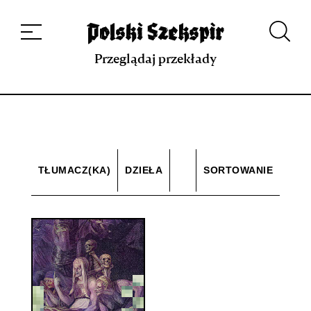
Dzieła
Tłumaczki i tłumacze
Przekłady
Multimedia
Debiuty
O
projekcie
Zespół
Kontakt
Indeks strony
Aplikacja
Repozytorium XIX w.
Przeglądaj przekłady
TŁUMACZ(KA)
DZIEŁA
SORTOWANIE