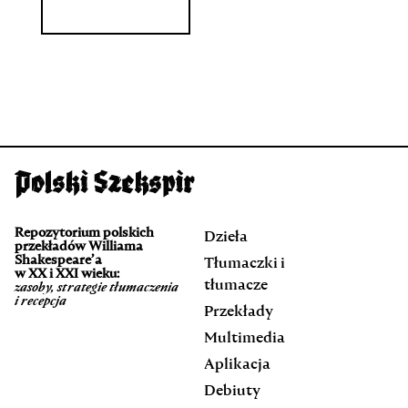
Repozytorium polskich
Dzieła
przekładów Williama
Shakespeare’a
Tłumaczki i
w XX i XXI wieku:
tłumacze
zasoby, strategie tłumaczenia
i recepcja
Przekłady
Multimedia
Aplikacja
Debiuty