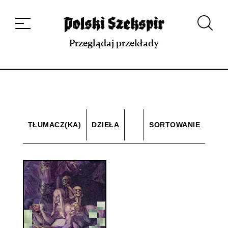
Dzieła
Tłumaczki i tłumacze
Przekłady
Multimedia
Debiuty
O
projekcie
Zespół
Kontakt
Indeks strony
Aplikacja
Repozytorium XIX w.
Przeglądaj przekłady
TŁUMACZ(KA)
DZIEŁA
SORTOWANIE