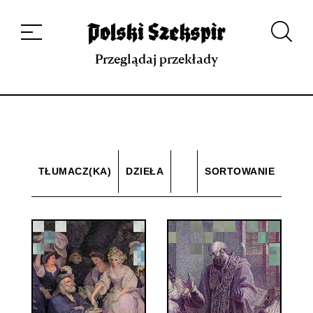
Dzieła
Tłumaczki i tłumacze
Przekłady
Multimedia
Debiuty
O
projekcie
Zespół
Kontakt
Indeks strony
Aplikacja
Repozytorium XIX w.
Przeglądaj przekłady
TŁUMACZ(KA)
DZIEŁA
SORTOWANIE