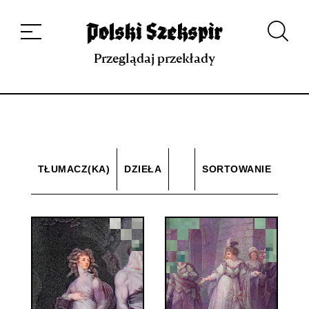
Dzieła
Tłumaczki i tłumacze
Przekłady
Multimedia
Debiuty
O
projekcie
Zespół
Kontakt
Indeks strony
Aplikacja
Repozytorium XIX w.
Przeglądaj przekłady
TŁUMACZ(KA)
DZIEŁA
SORTOWANIE