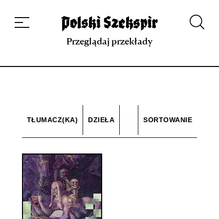
Dzieła
Tłumaczki i tłumacze
Przekłady
Multimedia
Debiuty
O
projekcie
Zespół
Kontakt
Indeks strony
Aplikacja
Repozytorium XIX w.
Przeglądaj przekłady
TŁUMACZ(KA)
DZIEŁA
SORTOWANIE