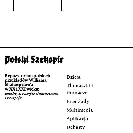
Repozytorium polskich
Dzieła
przekładów Williama
Shakespeare’a
Tłumaczki i
w XX i XXI wieku:
tłumacze
zasoby, strategie tłumaczenia
i recepcja
Przekłady
Multimedia
Aplikacja
Debiuty