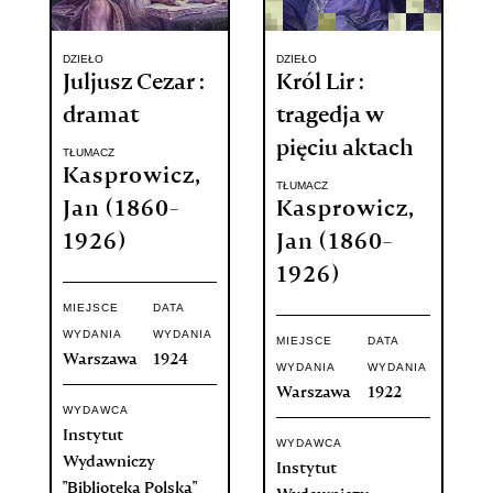
DZIEŁO
DZIEŁO
Juljusz Cezar :
Król Lir :
dramat
tragedja w
pięciu aktach
TŁUMACZ
Kasprowicz,
TŁUMACZ
Jan (1860-
Kasprowicz,
1926)
Jan (1860-
1926)
MIEJSCE
DATA
WYDANIA
WYDANIA
MIEJSCE
DATA
Warszawa
1924
WYDANIA
WYDANIA
Warszawa
1922
WYDAWCA
Instytut
WYDAWCA
Wydawniczy
Instytut
"Bibljoteka Polska"