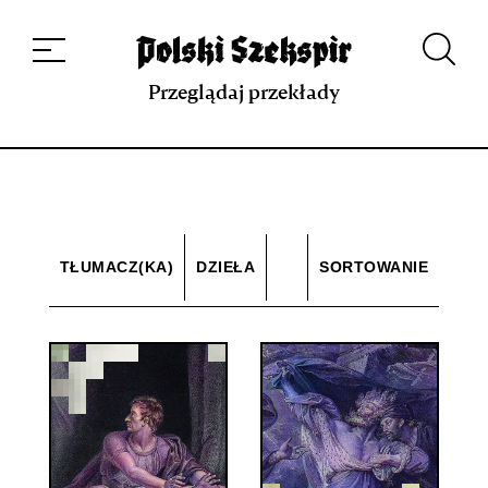
Dzieła
Tłumaczki i tłumacze
Przekłady
Multimedia
Debiuty
O
projekcie
Zespół
Kontakt
Indeks strony
Aplikacja
Repozytorium XIX w.
Przeglądaj przekłady
TŁUMACZ(KA)
DZIEŁA
SORTOWANIE