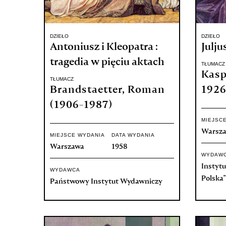
DZIEŁO
DZIEŁO
Antoniusz i Kleopatra :
Julju
tragedia w pięciu aktach
TŁUMACZ
Kasp
TŁUMACZ
Brandstaetter, Roman
1926
(1906-1987)
MIEJSC
Warsz
MIEJSCE WYDANIA
DATA WYDANIA
Warszawa
1958
WYDAW
Instytu
WYDAWCA
Polska"
Państwowy Instytut Wydawniczy