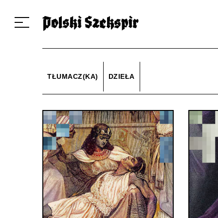
Dzieła
Tłumaczki i tłumacze
Przekłady
Multimedia
Debiuty
O 
TŁUMACZ(KA)
DZIEŁA