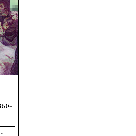
860-
IA