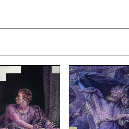
projekcie
Zespół
Kontakt
Indeks strony
Aplikacja
Repozytoriu