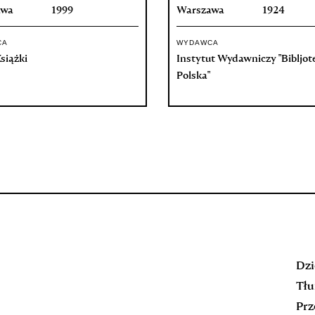
awa
1999
Warszawa
1924
CA
WYDAWCA
siążki
Instytut Wydawniczy "Bibljot
Polska"
Dzi
Tłu
Prz