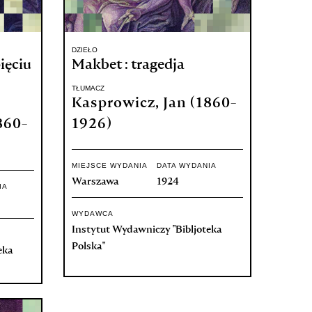
DZIEŁO
pięciu
Makbet : tragedja
TŁUMACZ
Kasprowicz, Jan (1860-
860-
1926)
MIEJSCE WYDANIA
DATA WYDANIA
Warszawa
1924
IA
WYDAWCA
Instytut Wydawniczy "Bibljoteka
Polska"
eka