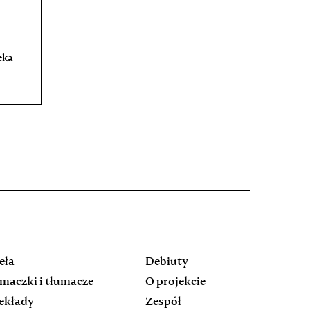
eka
eła
Debiuty
maczki i tłumacze
O projekcie
ekłady
Zespół