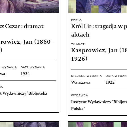
DZIEŁO
sz Cezar : dramat
Król Lir : tragedja w 
aktach
rowicz, Jan (1860-
TŁUMACZ
)
Kasprowicz, Jan (1
1926)
E WYDANIA
DATA WYDANIA
awa
1924
MIEJSCE WYDANIA
DATA WYDAN
Warszawa
1922
CA
t Wydawniczy "Bibljoteka
WYDAWCA
Instytut Wydawniczy "Bibljot
Polska"