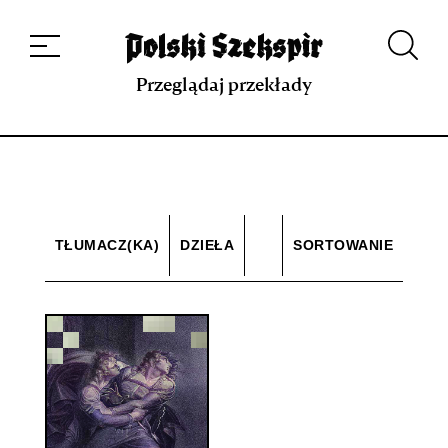
Dzieła
Tłumaczki i tłumacze
Przekłady
Multimedia
Debiuty
O
projekcie
Zespół
Kontakt
Indeks strony
Aplikacja
Repozytorium XIX w.
Przeglądaj przekłady
TŁUMACZ(KA)
DZIEŁA
SORTOWANIE