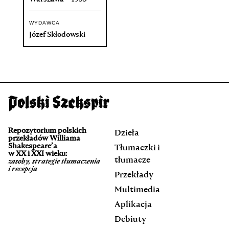
WYDAWCA
Józef Skłodowski
Repozytorium polskich
Dzieła
przekładów Williama
Shakespeare’a
Tłumaczki i
w XX i XXI wieku:
tłumacze
zasoby, strategie tłumaczenia
i recepcja
Przekłady
Multimedia
Aplikacja
Debiuty