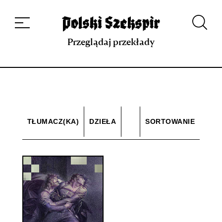
Dzieła
Tłumaczki i tłumacze
Przekłady
Multimedia
Debiuty
O
projekcie
Zespół
Kontakt
Indeks strony
Aplikacja
Repozytorium XIX w.
Przeglądaj przekłady
TŁUMACZ(KA)
DZIEŁA
SORTOWANIE