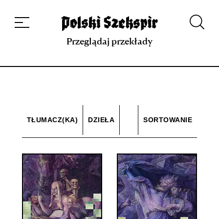
Dzieła
Tłumaczki i tłumacze
Przekłady
Multimedia
Debiuty
O
projekcie
Zespół
Kontakt
Indeks strony
Aplikacja
Repozytorium XIX w.
Przeglądaj przekłady
TŁUMACZ(KA)
DZIEŁA
SORTOWANIE