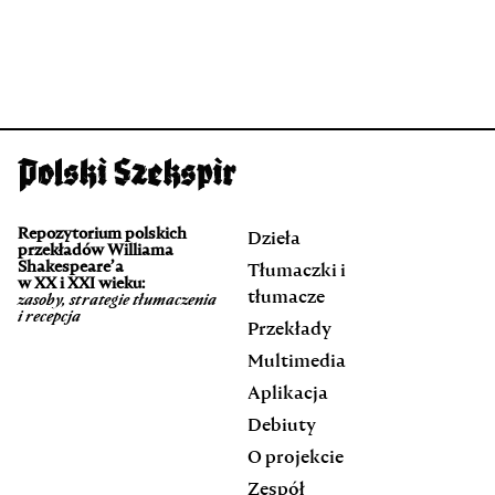
Repozytorium polskich
Dzieła
przekładów Williama
Shakespeare’a
Tłumaczki i
w XX i XXI wieku:
tłumacze
zasoby, strategie tłumaczenia
i recepcja
Przekłady
Multimedia
Aplikacja
Debiuty
O projekcie
Zespół