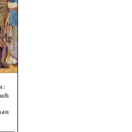
 :
tach
man