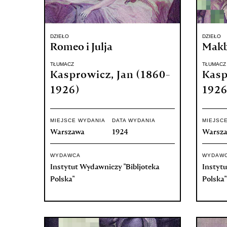
DZIEŁO
DZIEŁO
Romeo i Julja
Makbe
TŁUMACZ
TŁUMACZ
Kasprowicz, Jan (1860-
Kasp
1926)
1926
MIEJSCE WYDANIA
DATA WYDANIA
MIEJSC
Warszawa
1924
Warsz
WYDAWCA
WYDAW
Instytut Wydawniczy "Bibljoteka
Instytu
Polska"
Polska"