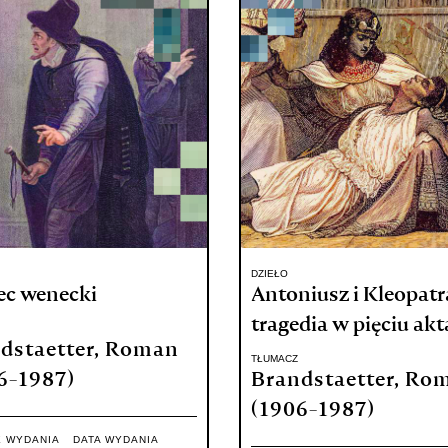
DZIEŁO
ec wenecki
Antoniusz i Kleopatra
tragedia w pięciu ak
dstaetter, Roman
TŁUMACZ
6-1987)
Brandstaetter, Ro
(1906-1987)
E WYDANIA
DATA WYDANIA