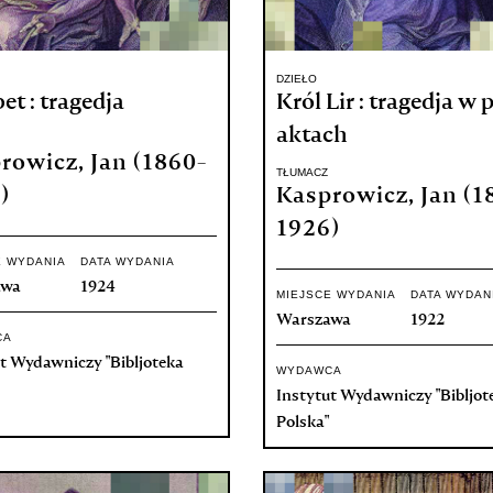
DZIEŁO
t : tragedja
Król Lir : tragedja w 
aktach
rowicz, Jan (1860-
TŁUMACZ
)
Kasprowicz, Jan (1
1926)
E WYDANIA
DATA WYDANIA
awa
1924
MIEJSCE WYDANIA
DATA WYDAN
Warszawa
1922
CA
t Wydawniczy "Bibljoteka
WYDAWCA
Instytut Wydawniczy "Bibljot
Polska"