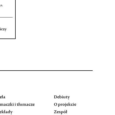
IA
iczy
eła
Debiuty
maczki i tłumacze
O projekcie
ekłady
Zespół