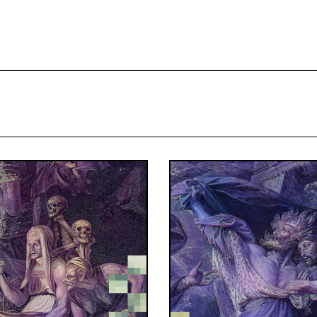
projekcie
Zespół
Kontakt
Indeks strony
Aplikacja
Repozytoriu