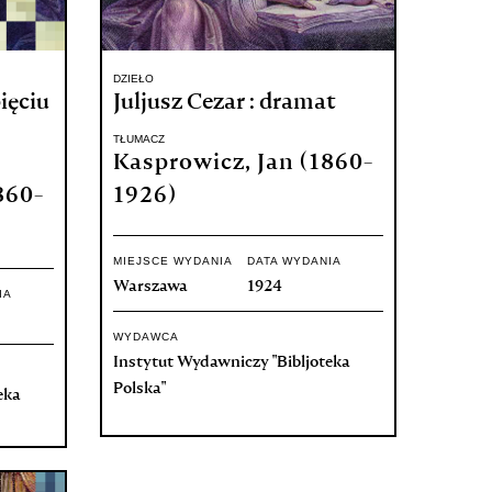
DZIEŁO
pięciu
Juljusz Cezar : dramat
TŁUMACZ
Kasprowicz, Jan (1860-
860-
1926)
MIEJSCE WYDANIA
DATA WYDANIA
Warszawa
1924
IA
WYDAWCA
Instytut Wydawniczy "Bibljoteka
Polska"
eka