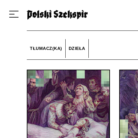
Dzieła
Tłumaczki i tłumacze
Przekłady
Multimedia
Debiuty
O 
TŁUMACZ(KA)
DZIEŁA