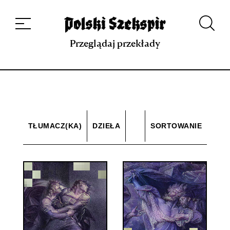
Dzieła
Tłumaczki i tłumacze
Przekłady
Multimedia
Debiuty
O
projekcie
Zespół
Kontakt
Indeks strony
Aplikacja
Repozytorium XIX w.
Przeglądaj przekłady
TŁUMACZ(KA)
DZIEŁA
SORTOWANIE