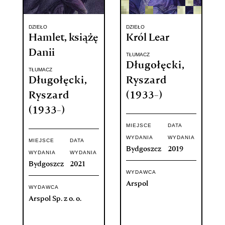
DZIEŁO
DZIEŁO
Hamlet, książę
Król Lear
Danii
TŁUMACZ
Długołęcki,
TŁUMACZ
Długołęcki,
Ryszard
Ryszard
(1933-)
(1933-)
MIEJSCE
DATA
WYDANIA
WYDANIA
MIEJSCE
DATA
Bydgoszcz
2019
WYDANIA
WYDANIA
Bydgoszcz
2021
WYDAWCA
Arspol
WYDAWCA
Arspol Sp. z o. o.