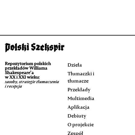
Repozytorium polskich
Dzieła
przekładów Williama
Shakespeare’a
Tłumaczki i
w XX i XXI wieku:
tłumacze
zasoby, strategie tłumaczenia
i recepcja
Przekłady
Multimedia
Aplikacja
Debiuty
O projekcie
Zespół