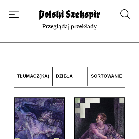
Dzieła
Tłumaczki i tłumacze
Przekłady
Multimedia
Debiuty
O
projekcie
Zespół
Kontakt
Indeks strony
Aplikacja
Repozytorium XIX w.
Przeglądaj przekłady
TŁUMACZ(KA)
DZIEŁA
SORTOWANIE