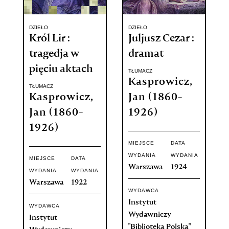
DZIEŁO
DZIEŁO
Król Lir :
Juljusz Cezar :
tragedja w
dramat
pięciu aktach
TŁUMACZ
Kasprowicz,
TŁUMACZ
Kasprowicz,
Jan (1860-
Jan (1860-
1926)
1926)
MIEJSCE
DATA
WYDANIA
WYDANIA
MIEJSCE
DATA
Warszawa
1924
WYDANIA
WYDANIA
Warszawa
1922
WYDAWCA
Instytut
WYDAWCA
Wydawniczy
Instytut
"Bibljoteka Polska"