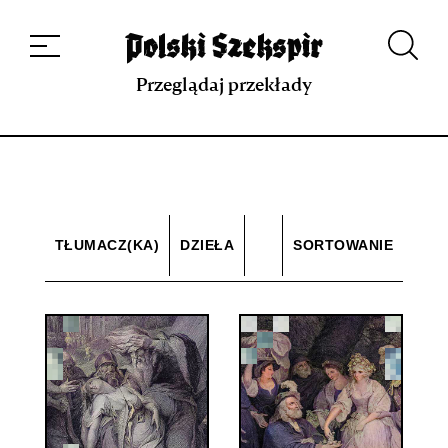
Dzieła
Tłumaczki i tłumacze
Przekłady
Multimedia
Debiuty
O
projekcie
Zespół
Kontakt
Indeks strony
Aplikacja
Repozytorium XIX w.
Przeglądaj przekłady
TŁUMACZ(KA)
DZIEŁA
SORTOWANIE