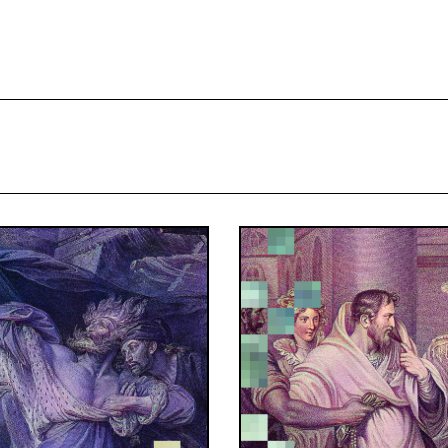
projekcie
Zespół
Kontakt
Indeks strony
Aplikacja
Repozytoriu