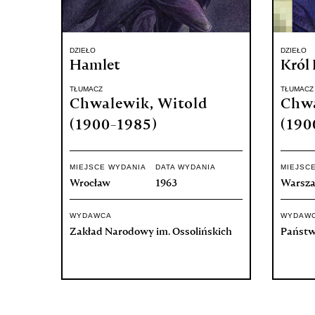
DZIEŁO
DZIEŁO
Hamlet
Król 
TŁUMACZ
TŁUMACZ
Chwalewik, Witold
Chwa
(1900-1985)
(190
MIEJSCE WYDANIA
DATA WYDANIA
MIEJSC
Wrocław
1963
Warsz
WYDAWCA
WYDAW
Zakład Narodowy im. Ossolińskich
Państw