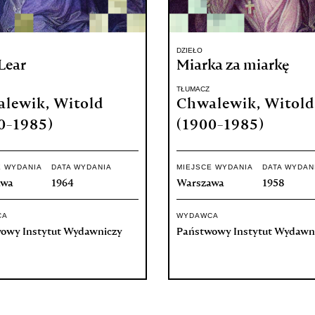
DZIEŁO
Lear
Miarka za miarkę
TŁUMACZ
lewik, Witold
Chwalewik, Witold
0-1985)
(1900-1985)
E WYDANIA
DATA WYDANIA
MIEJSCE WYDANIA
DATA WYDAN
awa
1964
Warszawa
1958
CA
WYDAWCA
owy Instytut Wydawniczy
Państwowy Instytut Wydawn