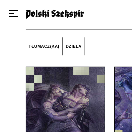
Dzieła
Tłumaczki i tłumacze
Przekłady
Multimedia
Debiuty
O 
TŁUMACZ(KA)
DZIEŁA