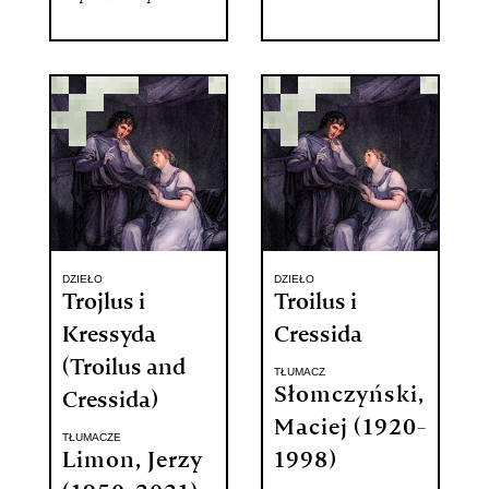
DZIEŁO
DZIEŁO
Trojlus i
Troilus i
Kressyda
Cressida
(Troilus and
TŁUMACZ
Słomczyński,
Cressida)
Maciej (1920-
TŁUMACZE
Limon, Jerzy
1998)