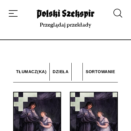
Dzieła
Tłumaczki i tłumacze
Przekłady
Multimedia
Debiuty
O
projekcie
Zespół
Kontakt
Indeks strony
Aplikacja
Repozytorium XIX w.
Przeglądaj przekłady
TŁUMACZ(KA)
DZIEŁA
SORTOWANIE