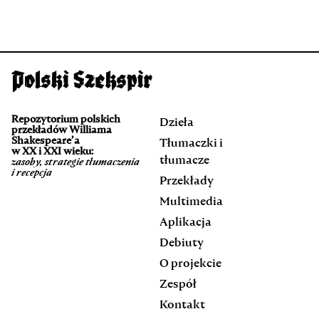
Repozytorium polskich
Dzieła
przekładów Williama
Shakespeare’a
Tłumaczki i
w XX i XXI wieku:
tłumacze
zasoby, strategie tłumaczenia
i recepcja
Przekłady
Multimedia
Aplikacja
Debiuty
O projekcie
Zespół
Kontakt