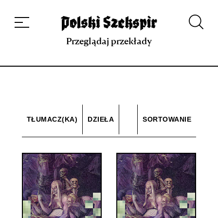
Dzieła
Tłumaczki i tłumacze
Przekłady
Multimedia
Debiuty
O
projekcie
Zespół
Kontakt
Indeks strony
Aplikacja
Repozytorium XIX w.
Przeglądaj przekłady
TŁUMACZ(KA)
DZIEŁA
SORTOWANIE