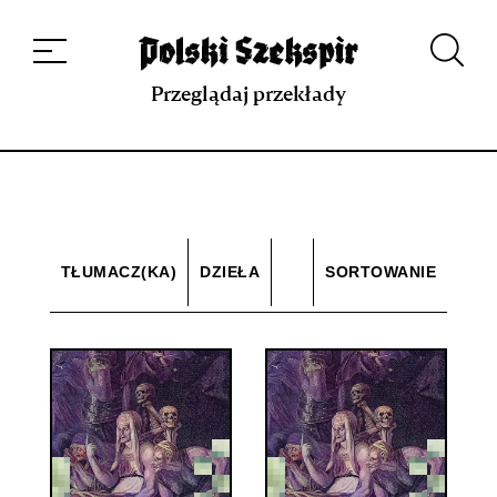
Dzieła
Tłumaczki i tłumacze
Przekłady
Multimedia
Debiuty
O
projekcie
Zespół
Kontakt
Indeks strony
Aplikacja
Repozytorium XIX w.
Przeglądaj przekłady
TŁUMACZ(KA)
DZIEŁA
SORTOWANIE