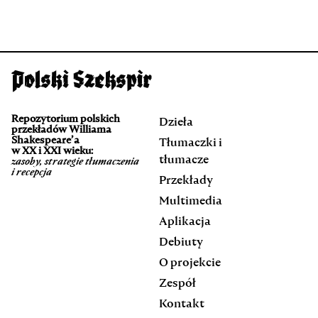
Repozytorium polskich
Dzieła
przekładów Williama
Shakespeare’a
Tłumaczki i
w XX i XXI wieku:
tłumacze
zasoby, strategie tłumaczenia
i recepcja
Przekłady
Multimedia
Aplikacja
Debiuty
O projekcie
Zespół
Kontakt