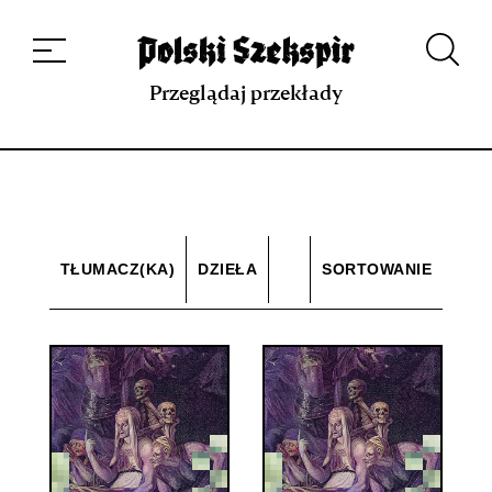
Dzieła
Tłumaczki i tłumacze
Przekłady
Multimedia
Debiuty
O
projekcie
Zespół
Kontakt
Indeks strony
Aplikacja
Repozytorium XIX w.
Przeglądaj przekłady
TŁUMACZ(KA)
DZIEŁA
SORTOWANIE