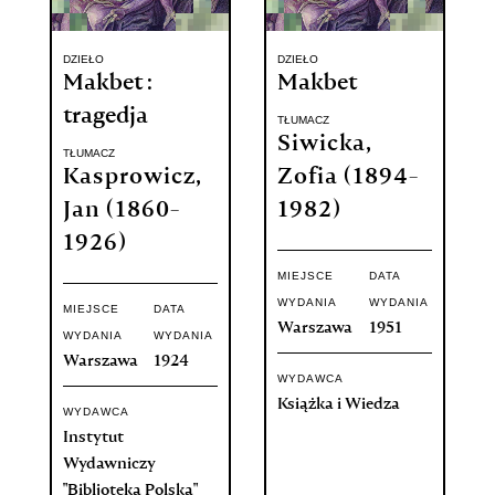
DZIEŁO
DZIEŁO
Makbet :
Makbet
tragedja
TŁUMACZ
Siwicka,
TŁUMACZ
Kasprowicz,
Zofia (1894-
Jan (1860-
1982)
1926)
MIEJSCE
DATA
WYDANIA
WYDANIA
MIEJSCE
DATA
Warszawa
1951
WYDANIA
WYDANIA
Warszawa
1924
WYDAWCA
Książka i Wiedza
WYDAWCA
Instytut
Wydawniczy
"Bibljoteka Polska"