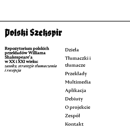
Repozytorium polskich
Dzieła
przekładów Williama
Shakespeare’a
Tłumaczki i
w XX i XXI wieku:
tłumacze
zasoby, strategie tłumaczenia
i recepcja
Przekłady
Multimedia
Aplikacja
Debiuty
O projekcie
Zespół
Kontakt