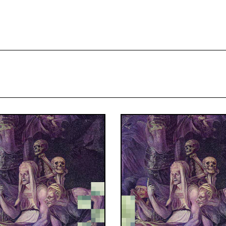
projekcie
Zespół
Kontakt
Indeks strony
Aplikacja
Repozytoriu