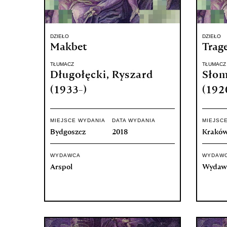
DZIEŁO
DZIEŁO
Makbet
Trag
TŁUMACZ
TŁUMACZ
Długołęcki, Ryszard
Słom
(1933-)
(192
MIEJSCE WYDANIA
DATA WYDANIA
MIEJSC
Bydgoszcz
2018
Krakó
WYDAWCA
WYDAW
Arspol
Wydawn