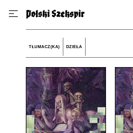
Dzieła
Tłumaczki i tłumacze
Przekłady
Multimedia
Debiuty
O 
TŁUMACZ(KA)
DZIEŁA