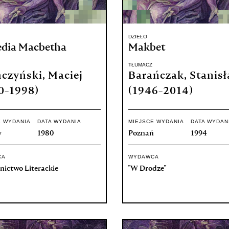
DZIEŁO
edia Macbetha
Makbet
TŁUMACZ
czyński, Maciej
Barańczak, Stanis
0-1998)
(1946-2014)
E WYDANIA
DATA WYDANIA
MIEJSCE WYDANIA
DATA WYDAN
w
1980
Poznań
1994
CA
WYDAWCA
ictwo Literackie
"W Drodze"