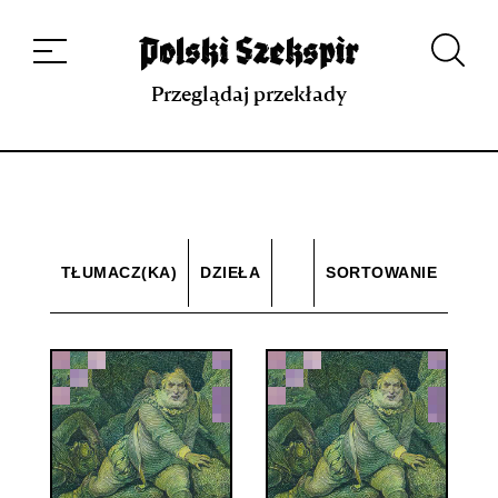
Dzieła
Tłumaczki i tłumacze
Przekłady
Multimedia
Debiuty
O
projekcie
Zespół
Kontakt
Indeks strony
Aplikacja
Repozytorium XIX w.
Przeglądaj przekłady
TŁUMACZ(KA)
DZIEŁA
SORTOWANIE