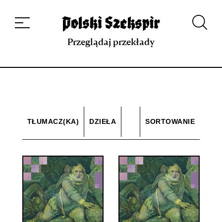
Dzieła
Tłumaczki i tłumacze
Przekłady
Multimedia
Debiuty
O
projekcie
Zespół
Kontakt
Indeks strony
Aplikacja
Repozytorium XIX w.
Przeglądaj przekłady
TŁUMACZ(KA)
DZIEŁA
SORTOWANIE