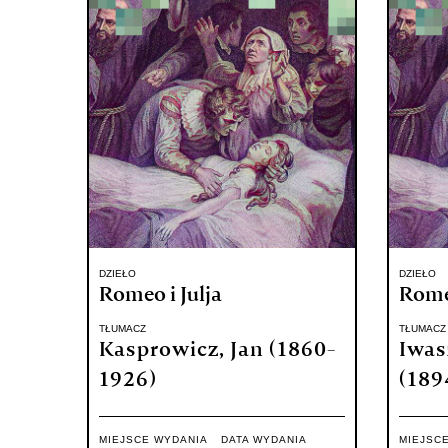
DZIEŁO
DZIEŁO
Romeo i Julja
Romeo
TŁUMACZ
TŁUMACZ
Kasprowicz, Jan (1860-
Iwas
1926)
(189
MIEJSCE WYDANIA
DATA WYDANIA
MIEJSC