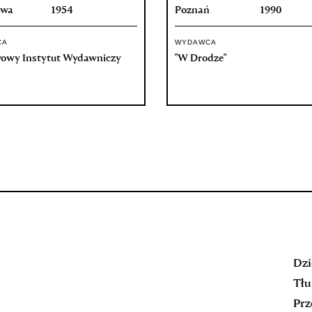
awa
1954
Poznań
1990
CA
WYDAWCA
owy Instytut Wydawniczy
"W Drodze"
Dzi
Tłu
Prz