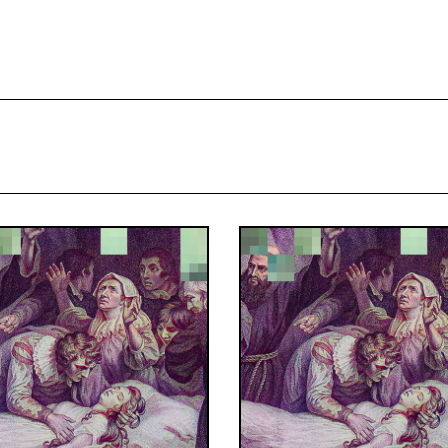
projekcie
Zespół
Kontakt
Indeks strony
Aplikacja
Repozytoriu