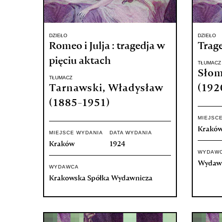
DZIEŁO
DZIEŁO
Romeo i Julja : tragedja w
Trage
pięciu aktach
TŁUMACZ
Słom
TŁUMACZ
Tarnawski, Władysław
(192
(1885-1951)
MIEJSC
Krakó
MIEJSCE WYDANIA
DATA WYDANIA
Kraków
1924
WYDAW
Wydawn
WYDAWCA
Krakowska Spółka Wydawnicza