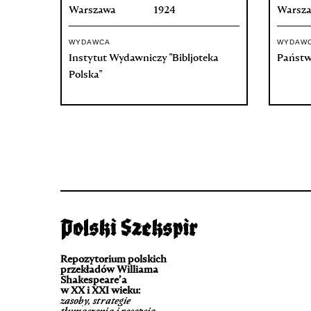
Warszawa
1924
Warsz
WYDAWCA
WYDAW
Instytut Wydawniczy "Bibljoteka
Państw
Polska"
Repozytorium polskich
przekładów Williama
Shakespeare’a
w XX i XXI wieku:
zasoby, strategie