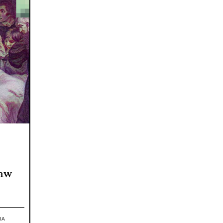
ław
IA