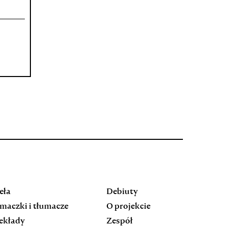
eła
Debiuty
maczki i tłumacze
O projekcie
ekłady
Zespół