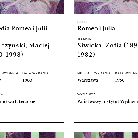
DZIEŁO
dia Romea i Julii
Romeo i Julia
TŁUMACZ
czyński, Maciej
Siwicka, Zofia (18
0-1998)
1982)
E WYDANIA
DATA WYDANIA
MIEJSCE WYDANIA
DATA WYDAN
w
1983
Warszawa
1956
CA
WYDAWCA
ictwo Literackie
Państwowy Instytut Wydawn