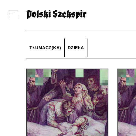
Dzieła
Tłumaczki i tłumacze
Przekłady
Multimedia
Debiuty
O 
TŁUMACZ(KA)
DZIEŁA