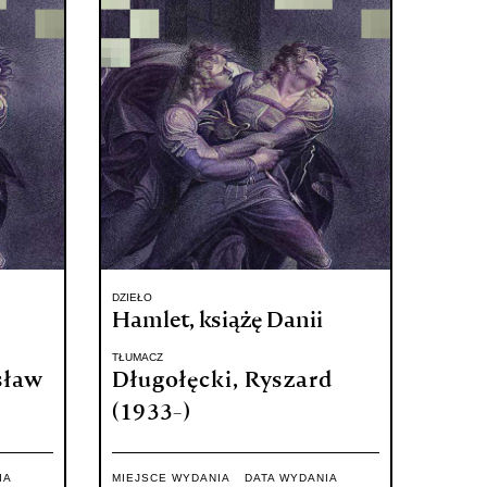
DZIEŁO
Hamlet, książę Danii
TŁUMACZ
sław
Długołęcki, Ryszard
(1933-)
IA
MIEJSCE WYDANIA
DATA WYDANIA