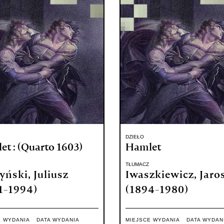
DZIEŁO
t : (Quarto 1603)
Hamlet
TŁUMACZ
yński, Juliusz
Iwaszkiewicz, Jaro
1-1994)
(1894-1980)
E WYDANIA
DATA WYDANIA
MIEJSCE WYDANIA
DATA WYDAN