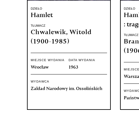
DZIEŁO
DZIEŁO
Hamlet
Hamle
: tra
TŁUMACZ
Chwalewik, Witold
TŁUMACZ
(1900-1985)
Bran
(190
MIEJSCE WYDANIA
DATA WYDANIA
Wrocław
1963
MIEJSC
Warsz
WYDAWCA
Zakład Narodowy im. Ossolińskich
WYDAW
Państw