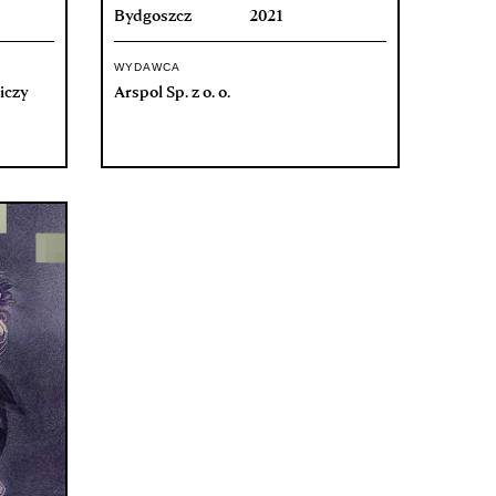
Bydgoszcz
2021
WYDAWCA
iczy
Arspol Sp. z o. o.