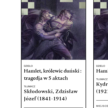
DZIEŁO
DZIEŁO
Hamlet, królewic duński :
Hamle
tragedja w 5 aktach
TŁUMACZ
Kydr
TŁUMACZ
Skłodowski, Zdzisław
(192
Józef (1841-1914)
MIEJSC