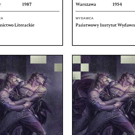
w
1987
Warszawa
1954
CA
WYDAWCA
ictwo Literackie
Państwowy Instytut Wydawn