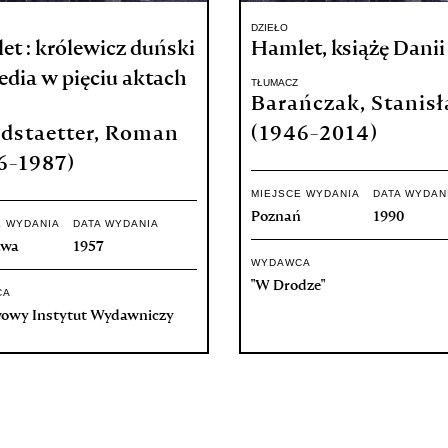
DZIEŁO
t : królewicz duński
Hamlet, książę Danii
gedia w pięciu aktach
TŁUMACZ
Barańczak, Stanis
dstaetter, Roman
(1946-2014)
6-1987)
MIEJSCE WYDANIA
DATA WYDAN
Poznań
1990
E WYDANIA
DATA WYDANIA
awa
1957
WYDAWCA
"W Drodze"
CA
owy Instytut Wydawniczy