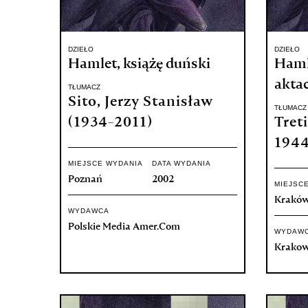
DZIEŁO
DZIEŁO
Hamlet, książę duński
Hamle
akta
TŁUMACZ
Sito, Jerzy Stanisław
TŁUMACZ
(1934-2011)
Tret
1944
MIEJSCE WYDANIA
DATA WYDANIA
Poznań
2002
MIEJSC
Krakó
WYDAWCA
Polskie Media Amer.Com
WYDAW
Krakow