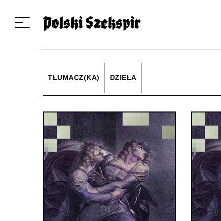
Dzieła
Tłumaczki i tłumacze
Przekłady
Multimedia
Debiuty
O 
TŁUMACZ(KA)
DZIEŁA