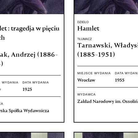
DZIEŁO
t : tragedja w pięciu
Hamlet
ch
TŁUMACZ
Tarnawski, Władys
iak, Andrzej (1886-
(1885-1951)
)
MIEJSCE WYDANIA
DATA WYDAN
Wrocław
1955
E WYDANIA
DATA WYDANIA
w
1925
WYDAWCA
Zakład Narodowy im. Ossoliń
CA
ska Spółka Wydawnicza