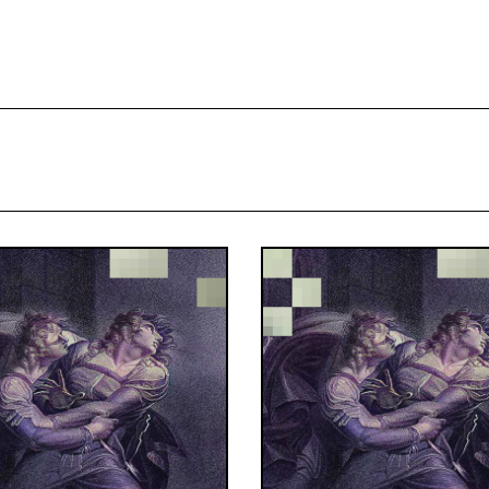
projekcie
Zespół
Kontakt
Indeks strony
Aplikacja
Repozytoriu